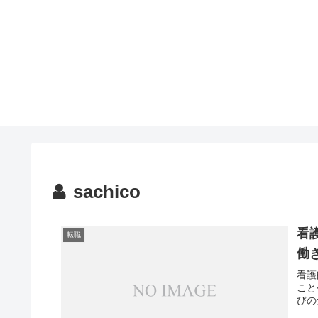
sachico
看
転職
働
看護
こと
びの