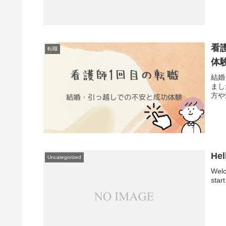
看
転職
体
結婚
まし
方や
Hel
Uncategorized
Welc
start